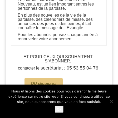
Nouveau, est un lien important entres les
personnes de la paroisse.
En plus des nouvelles de la vie de la
paroisse, des calendriers de messe, des
annonces des joies et des peines, il fait
connaître le message de l’Evangile.
Pour les abonnés, pensez chaque année à
renouveler votre abonnement.
ET POUR CEUX QUI SOUHAITENT
S’ABONNER,
secrétariat : 05 53 55 04 76
contacter le
OU cliquez ici
Nous utilisons des cookies pour vous garantir la meilleure
expérience sur notre site web. Si vous continuez à utiliser ce
Mentions légales
site, nous supposerons que vous en êtes satisfait.
Ok