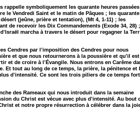
s rappelle symboliquement les quarante heures passées
re le Vendredi Saint et le matin de Pâques ; les quarante
ésert (jeûne, prière et tentation), (Mt 4, 1-11) ; les
vant de recevoir les Dix Commandements (Exode 34, 28) 
d’Israël marcha à travers le désert pour regagner la Ter
s Cendres par l’imposition des Cendres pour nous
re et que nous retournerons à la poussière et qu’il est
tir et de croire à l’Évangile. Nous entrons en Carême da
. Et tout au long de ce temps, la prière, la pénitence et 
us d’intensité. Ce sont les trois piliers de ce temps fort
nche des Rameaux qui nous introduit dans la semaine
ssion du Christ est vécue avec plus d’intensité. Au bout 
Christ et notre propre résurrection à célébrer dans la joi