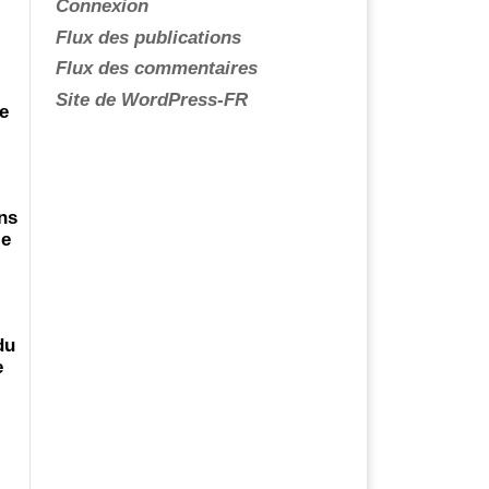
Connexion
Flux des publications
Flux des commentaires
;
Site de WordPress-FR
re
ns
le
du
e