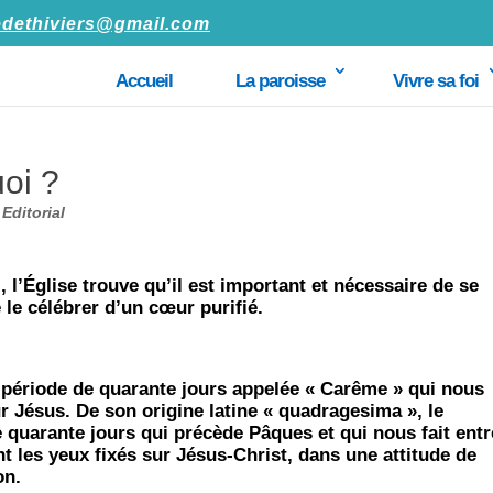
edethiviers@gmail.com
Accueil
La paroisse
Vivre sa foi
oi ?
|
Editorial
 l’Église trouve qu’il est important et nécessaire de se
le célébrer d’un cœur purifié.
e période de quarante jours appelée « Carême » qui nous
r Jésus. De son origine latine « quadragesima », le
 quarante jours qui précède Pâques et qui nous fait entr
 les yeux fixés sur Jésus-Christ, dans une attitude de
on.